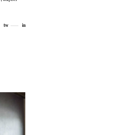
tw
in