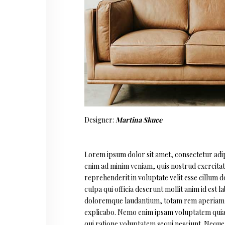
Designer:
Martina Skuce
Lorem ipsum dolor sit amet, consectetur adipi
enim ad minim veniam, quis nostrud exercitati
reprehenderit in voluptate velit esse cillum d
culpa qui officia deserunt mollit anim id est
doloremque laudantium, totam rem aperiam, eaq
explicabo. Nemo enim ipsam voluptatem quia v
qui ratione voluptatem sequi nesciunt. Neque