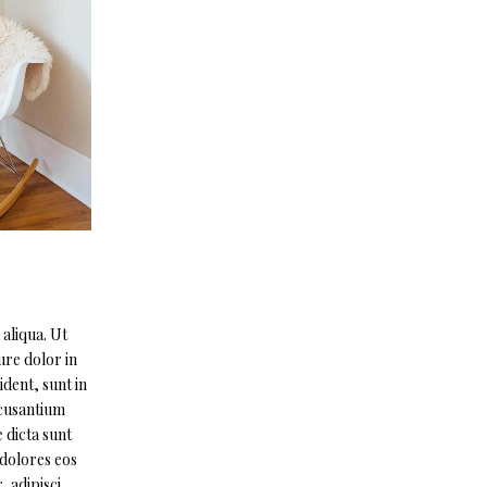
aliqua. Ut
ure dolor in
ident, sunt in
ccusantium
 dicta sunt
 dolores eos
 adipisci