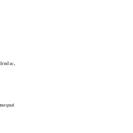
ifend ac,
onsequat