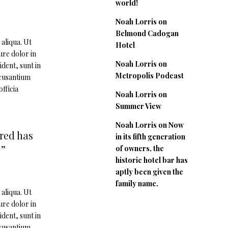
world!
Noah Lorris
on
Belmond Cadogan
aliqua. Ut
Hotel
ure dolor in
Noah Lorris
on
ident, sunt in
Metropolis Podcast
ccusantium
fficia
Noah Lorris
on
Summer View
Noah Lorris
on
Now
ared has
in its fifth generation
 ”
of owners, the
historic hotel bar has
aptly been given the
family name.
aliqua. Ut
ure dolor in
ident, sunt in
ccusantium