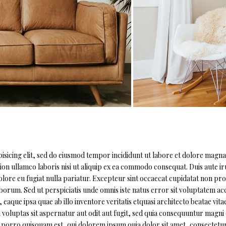
sicing elit, sed do eiusmod tempor incididunt ut labore et dolore magna 
on ullamco laboris nisi ut aliquip ex ea commodo consequat. Duis aute ir
olore eu fugiat nulla pariatur. Excepteur sint occaecat cupidatat non pro
 laborum. Sed ut perspiciatis unde omnis iste natus error sit voluptatem a
ue ipsa quae ab illo inventore veritatis etquasi architecto beatae vitae
oluptas sit aspernatur aut odit aut fugit, sed quia consequuntur magni
 porro quisquam est, qui dolorem ipsum quia dolor sit amet, consectetur,