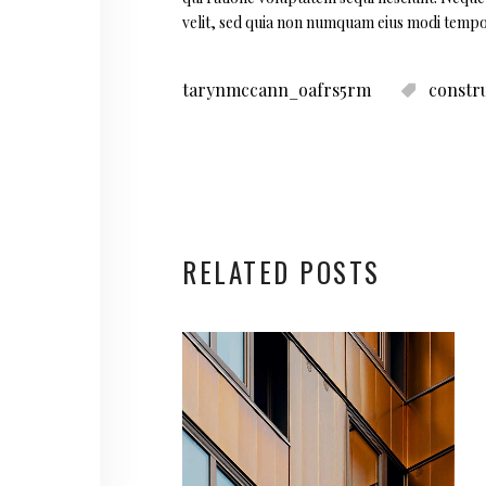
velit, sed quia non numquam eius modi tempo
tarynmccann_oafrs5rm
constr
RELATED POSTS