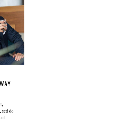
 WAY
t,
, sed do
 ut