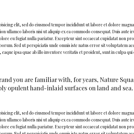
sicing elit, sed do eiusmod tempor incididunt ut labore et dolore magna 
on ullamco laboris nisi ut aliquip ex ea commodo consequat. Duis aute ir
olore eu fugiat nulla pariatur. Excepteur sint occaecat cupidatat non pro
 laborum. Sed ut perspiciatis unde omnis iste natus error sit voluptatem a
ue ipsa quae ab illo inventore veritatis et proident, sunt in culpa qui o
and you are familiar with, for years, Nature Squ
y opulent hand-inlaid surfaces on land and sea.
sicing elit, sed do eiusmod tempor incididunt ut labore et dolore magna 
on ullamco laboris nisi ut aliquip ex ea commodo consequat. Duis aute ir
olore eu fugiat nulla pariatur. Excepteur sint occaecat cupidatat non pro
 laborum. Sed ut perspiciatis unde omnis iste natus error sit voluptatem a